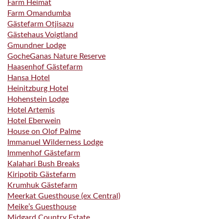
Farm Heimat
Farm Omandumba
Gästefarm Otjisazu
Gästehaus Voigtland
Gmundner Lodge
GocheGanas Nature Reserve
Haasenhof Gästefarm
Hansa Hotel
Heinitzburg Hotel
Hohenstein Lodge
Hotel Artemis
Hotel Eberwein
House on Olof Palme
Immanuel Wilderness Lodge
Immenhof Gästefarm
Kalahari Bush Breaks
Kiripotib Gästefarm
Krumhuk Gästefarm
Meerkat Guesthouse (ex Central)
Meike’s Guesthouse
Midgard Country Estate