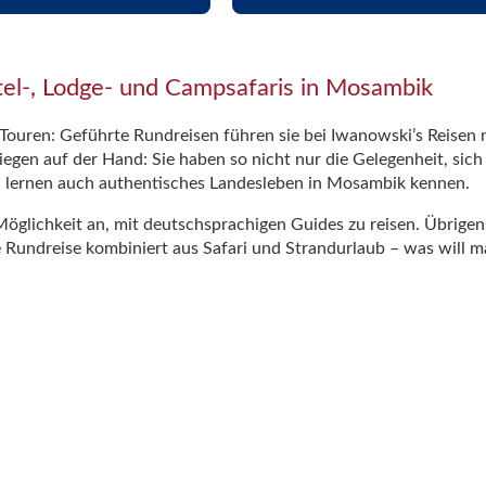
el-, Lodge- und Campsafaris in Mosambik
ouren: Geführte Rundreisen führen sie bei Iwanowski’s Reisen 
liegen auf der Hand: Sie haben so nicht nur die Gelegenheit, sic
 lernen auch authentisches Landesleben in Mosambik kennen.
öglichkeit an, mit deutschsprachigen Guides zu reisen. Übrigens
 Rundreise kombiniert aus Safari und Strandurlaub – was will 
ris in Mosambik
den Sie Mosambik mit Flugsafaris. Zumeist ausgehend vom südaf
e dabei auch in den Nordosten des Landes, wo mit den 27 Inseln
icht fehlen – auch nicht in Mosambik. Hier beobachten Sie Tier
chaften und kleine Fischerdörfer von Mosambik.