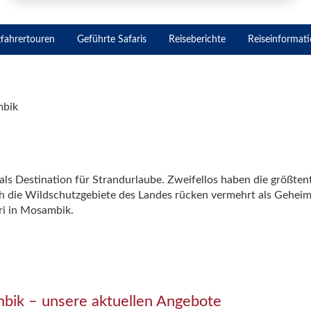
tfahrertouren
Geführte Safaris
Reiseberichte
Reiseinformat
mbik
s Destination für Strandurlaube. Zweifellos haben die größten
ch die Wildschutzgebiete des Landes rücken vermehrt als Gehei
ri in Mosambik.
mbik – unsere aktuellen Angebote