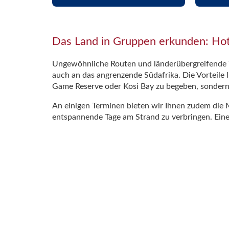
Das Land in Gruppen erkunden: Hot
Ungewöhnliche Routen und länderübergreifende T
auch an das angrenzende Südafrika. Die Vorteile 
Game Reserve oder Kosi Bay zu begeben, sondern
An einigen Terminen bieten wir Ihnen zudem die M
entspannende Tage am Strand zu verbringen. Eine
Perspektiven aus der Luft: Flugsafa
Sparen Sie sich lange Überlandfahrten und erkun
den Indischen Ozean entlang. Ihre Route führt Si
Meeresschutzgebiet von Afrika auf Sie wartet.
Daneben dürfen natürlich auch
Safaris in Afrika
n
Holzsegelbooten erkunden Sie einzigartige Lands