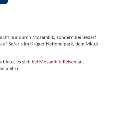
nicht nur durch Mosambik, sondern bei Bedarf
h auf Safaris im Krüger Nationalpark, dem Mkuzi
 bietet es sich bei
Mosambik-Reisen
an,
man mehr?
rikanischen Johannesburg, fliegen Sie ungefähr
 des Quirimba-Archipels das größte
e beispielsweise im Dhau unternehmen. In diesen