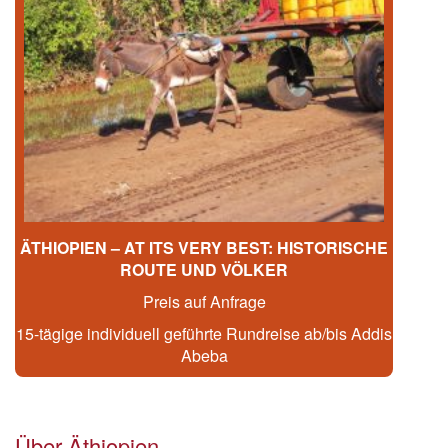
ÄTHIOPIEN – AT ITS VERY BEST: HISTORISCHE
ROUTE UND VÖLKER
Preis auf Anfrage
15-tägige individuell geführte Rundreise ab/bis Addis
Abeba
Über Äthiopien