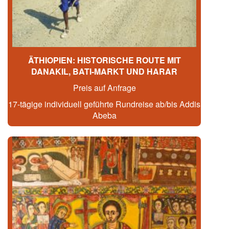
ÄTHIOPIEN: HISTORISCHE ROUTE MIT
DANAKIL, BATI-MARKT UND HARAR
Preis auf Anfrage
17-tägige individuell geführte Rundreise ab/bis Addis
Abeba