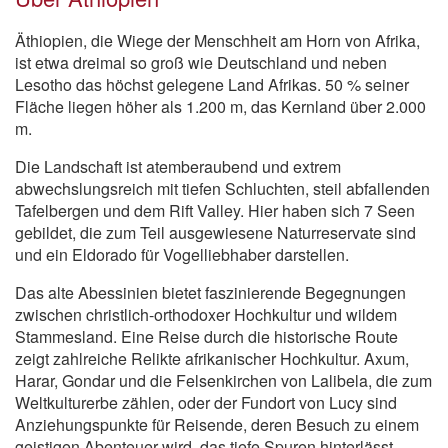
Äthiopien, die Wiege der Menschheit am Horn von Afrika,
ist etwa dreimal so groß wie Deutschland und neben
Lesotho das höchst gelegene Land Afrikas. 50 % seiner
Fläche liegen höher als 1.200 m, das Kernland über 2.000
m.
Die Landschaft ist atemberaubend und extrem
abwechslungsreich mit tiefen Schluchten, steil abfallenden
Tafelbergen und dem Rift Valley. Hier haben sich 7 Seen
gebildet, die zum Teil ausgewiesene Naturreservate sind
und ein Eldorado für Vogelliebhaber darstellen.
Das alte Abessinien bietet faszinierende Begegnungen
zwischen christlich-orthodoxer Hochkultur und wildem
Stammesland. Eine Reise durch die historische Route
zeigt zahlreiche Relikte afrikanischer Hochkultur. Axum,
Harar, Gondar und die Felsenkirchen von Lalibela, die zum
Weltkulturerbe zählen, oder der Fundort von Lucy sind
Anziehungspunkte für Reisende, deren Besuch zu einem
geistigen Abenteuer wird, das tiefe Spuren hinterlässt.