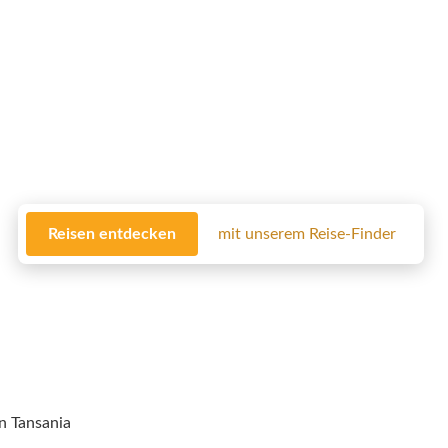
Reisen entdecken
mit unserem Reise-Finder
Safaris
Rundreisen
Luxusreisen
Lodges Tansania
Reise
n Tansania