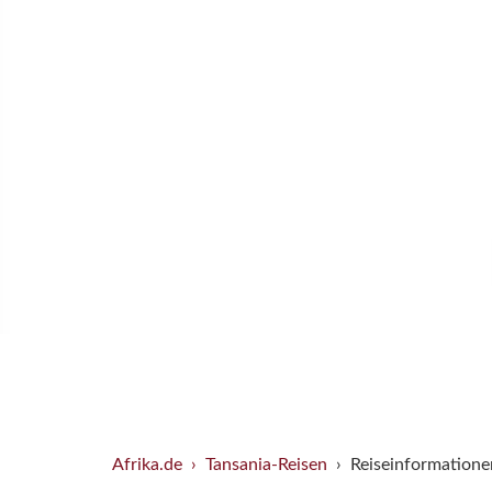
Selbstfahrertouren
Geführte 
Afrika.de
Tansania-Reisen
Reiseinformatione