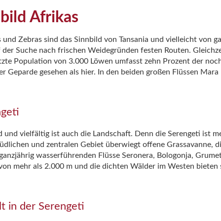
bild Afrikas
nd Zebras sind das Sinnbild von Tansania und vielleicht von gan
der Suche nach frischen Weidegründen festen Routen. Gleichzeit
ätzte Population von 3.000 Löwen umfasst zehn Prozent der noch
 Geparde gesehen als hier. In den beiden großen Flüssen Mara 
geti
und vielfältig ist auch die Landschaft. Denn die Serengeti ist me
südlichen und zentralen Gebiet überwiegt offene Grassavanne, di
 ganzjährig wasserführenden Flüsse Seronera, Bologonja, Grume
e von mehr als 2.000 m und die dichten Wälder im Westen bieten
t in der Serengeti