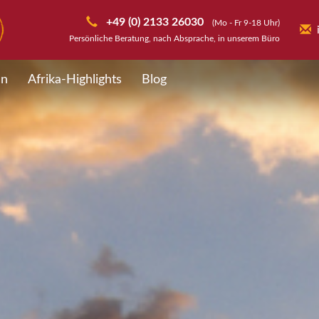
+49 (0) 2133 26030
(Mo - Fr 9-18 Uhr)
Persönliche Beratung, nach Absprache, in unserem Büro
en
Afrika-Highlights
Blog