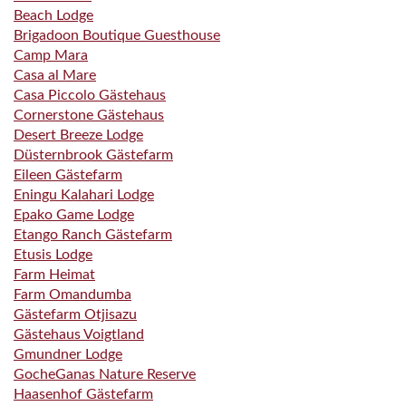
Beach Lodge
Brigadoon Boutique Guesthouse
Camp Mara
Casa al Mare
Casa Piccolo Gästehaus
Cornerstone Gästehaus
Desert Breeze Lodge
Düsternbrook Gästefarm
Eileen Gästefarm
Eningu Kalahari Lodge
Epako Game Lodge
Etango Ranch Gästefarm
Etusis Lodge
Farm Heimat
Farm Omandumba
Gästefarm Otjisazu
Gästehaus Voigtland
Gmundner Lodge
GocheGanas Nature Reserve
Haasenhof Gästefarm