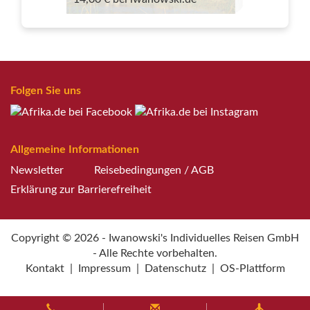
Folgen Sie uns
Allgemeine Informationen
Newsletter
Reisebedingungen / AGB
Erklärung zur Barrierefreiheit
Copyright © 2026 - Iwanowski's Individuelles Reisen GmbH
- Alle Rechte vorbehalten.
Kontakt
|
Impressum
|
Datenschutz
|
OS-Plattform
Weitere Informationen über den gesperrten Inhalt.