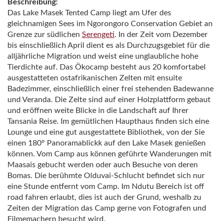
Beschreibung:
Das Lake Masek Tented Camp liegt am Ufer des
gleichnamigen Sees im Ngorongoro Conservation Gebiet an
Grenze zur südlichen
Serengeti
. In der Zeit vom Dezember
bis einschließlich April dient es als Durchzugsgebiet für die
alljährliche Migration und weist eine unglaubliche hohe
Tierdichte auf. Das Ökocamp besteht aus 20 komfortabel
ausgestatteten ostafrikanischen Zelten mit ensuite
Badezimmer, einschließlich einer frei stehenden Badewanne
und Veranda. Die Zelte sind auf einer Holzplattform gebaut
und eröffnen weite Blicke in die Landschaft auf Ihrer
Tansania Reise. Im gemütlichen Haupthaus finden sich eine
Lounge und eine gut ausgestattete Bibliothek, von der Sie
einen 180° Panoramablickk auf den Lake Masek genießen
können. Vom Camp aus können geführte Wanderungen mit
Maasais gebucht werden oder auch Besuche von deren
Bomas. Die berühmte Olduvai-Schlucht befindet sich nur
eine Stunde entfernt vom Camp. Im Ndutu Bereich ist off
road fahren erlaubt, dies ist auch der Grund, weshalb zu
Zeiten der Migration das Camp gerne von Fotografen und
Filmemachern besucht wird.