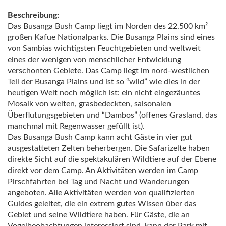
Beschreibung:
Das Busanga Bush Camp liegt im Norden des 22.500 km²
großen Kafue Nationalparks. Die Busanga Plains sind eines
von Sambias wichtigsten Feuchtgebieten und weltweit
eines der wenigen von menschlicher Entwicklung
verschonten Gebiete. Das Camp liegt im nord-westlichen
Teil der Busanga Plains und ist so “wild” wie dies in der
heutigen Welt noch möglich ist: ein nicht eingezäuntes
Mosaik von weiten, grasbedeckten, saisonalen
Überflutungsgebieten und “Dambos” (offenes Grasland, das
manchmal mit Regenwasser gefüllt ist).
Das Busanga Bush Camp kann acht Gäste in vier gut
ausgestatteten Zelten beherbergen. Die Safarizelte haben
direkte Sicht auf die spektakulären Wildtiere auf der Ebene
direkt vor dem Camp. An Aktivitäten werden im Camp
Pirschfahrten bei Tag und Nacht und Wanderungen
angeboten. Alle Aktivitäten werden von qualifizierten
Guides geleitet, die ein extrem gutes Wissen über das
Gebiet und seine Wildtiere haben. Für Gäste, die an
Vogelbeobachtungen interessiert sind, kann der Park mit