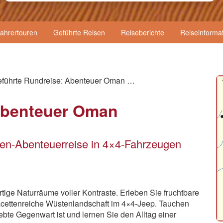
fahrertouren
Geführte Reisen
Reiseberichte
Reiseinforma
führte Rundreise: Abenteuer Oman …
Abenteuer Oman
pen-Abenteuerreise in 4×4-Fahrzeugen
rtige Naturräume voller Kontraste. Erleben Sie fruchtbare
acettenreiche Wüstenlandschaft im 4×4-Jeep. Tauchen
elebte Gegenwart ist und lernen Sie den Alltag einer