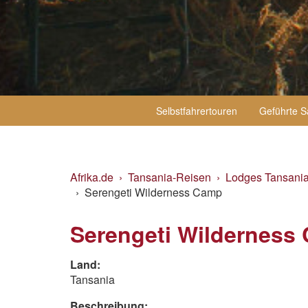
Selbstfahrertouren
Geführte S
Afrika.de
Tansania-Reisen
Lodges Tansani
Serengeti Wilderness Camp
Serengeti Wilderness
Land:
Tansania
Beschreibung: