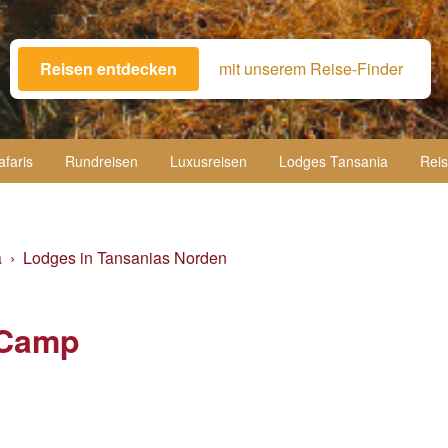
Reisen entdecken
mit unserem Reise-Finder
afaris
Rundreisen
Luxusreisen
Lodges Tansania
Reis
a
Lodges in Tansanias Norden
 Camp