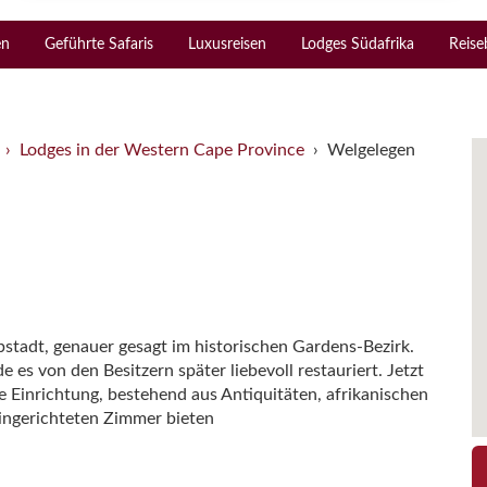
en
Geführte Safaris
Luxusreisen
Lodges Südafrika
Reise
Lodges in der Western Cape Province
Welgelegen
pstadt, genauer gesagt im historischen Gardens-Bezirk.
es von den Besitzern später liebevoll restauriert. Jetzt
 Einrichtung, bestehend aus Antiquitäten, afrikanischen
eingerichteten Zimmer bieten