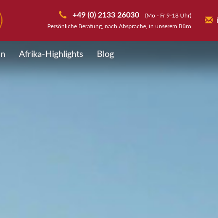
+49 (0) 2133 26030
(Mo - Fr 9-18 Uhr)
Persönliche Beratung, nach Absprache, in unserem Büro
en
Afrika-Highlights
Blog