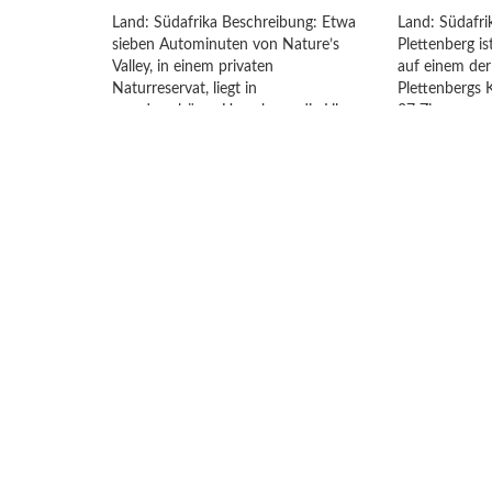
Land: Südafrika Beschreibung: Etwa
Land: Südafri
sieben Autominuten von Nature’s
Plettenberg is
Valley, in einem privaten
auf einem de
Naturreservat, liegt in
Plettenbergs K
wunderschöner Umgebung die Lily
37 Zimmer ve
Pond Country Lodge. Auf der
TV und Telefon
gepflegten Anlage mit malerischem
sich der Ausb
Seerosenteich und Terrasse befinden
das Meer noch
sich vier klimatisierte Standard-
Trotz ruhiger 
Zimmer (32 m²) mit Bad,
Ortskern. […]
Haartrockner, Minibar, Kaffee und
Tee-Station, TV, kostenlosem WLAN
Jet
[…]
Jetzt entdecken