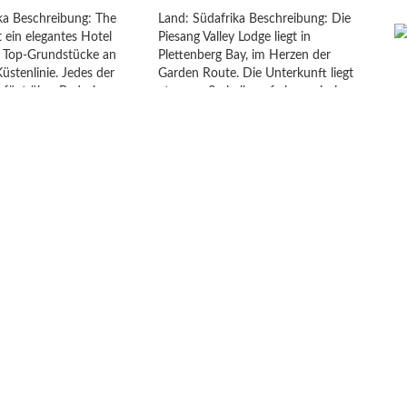
ka Beschreibung: The
Land: Südafrika Beschreibung: Die
t ein elegantes Hotel
Piesang Valley Lodge liegt in
r Top-Grundstücke an
Plettenberg Bay, im Herzen der
üstenlinie. Jedes der
Garden Route. Die Unterkunft liegt
rfügt über Badezimmer,
etwas außerhalb, auf einem riesigen
. Im Infinity-Pool lässt
grünen Grundstück und grenzt an
lick auf die Berge und
den Plett Country Golfplatz. Der
 besser genießen.
Strand ist ca. 1,4 km entfernt. Die
Lage ist nahe am
sechs komfortablen Zimmer verfügen
über Badezimmer, TV […]
zt entdecken
Jetzt entdecken