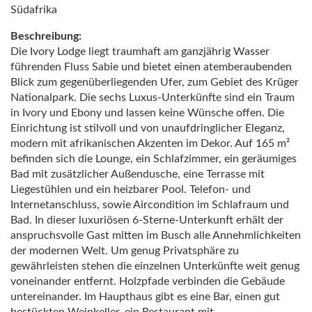
Südafrika
Beschreibung:
Die Ivory Lodge liegt traumhaft am ganzjährig Wasser
führenden Fluss Sabie und bietet einen atemberaubenden
Blick zum gegenüberliegenden Ufer, zum Gebiet des Krüger
Nationalpark. Die sechs Luxus-Unterkünfte sind ein Traum
in Ivory und Ebony und lassen keine Wünsche offen. Die
Einrichtung ist stilvoll und von unaufdringlicher Eleganz,
modern mit afrikanischen Akzenten im Dekor. Auf 165 m²
befinden sich die Lounge, ein Schlafzimmer, ein geräumiges
Bad mit zusätzlicher Außendusche, eine Terrasse mit
Liegestühlen und ein heizbarer Pool. Telefon- und
Internetanschluss, sowie Aircondition im Schlafraum und
Bad. In dieser luxuriösen 6-Sterne-Unterkunft erhält der
anspruchsvolle Gast mitten im Busch alle Annehmlichkeiten
der modernen Welt. Um genug Privatsphäre zu
gewährleisten stehen die einzelnen Unterkünfte weit genug
voneinander entfernt. Holzpfade verbinden die Gebäude
untereinander. Im Haupthaus gibt es eine Bar, einen gut
bestückten Weinkeller, ein Restaurant mit