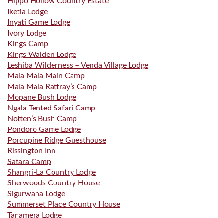
Hippo Hollow Country Estate
Iketla Lodge
Inyati Game Lodge
Ivory Lodge
Kings Camp
Kings Walden Lodge
Leshiba Wilderness – Venda Village Lodge
Mala Mala Main Camp
Mala Mala Rattray’s Camp
Mopane Bush Lodge
Ngala Tented Safari Camp
Notten’s Bush Camp
Pondoro Game Lodge
Porcupine Ridge Guesthouse
Rissington Inn
Satara Camp
Shangri-La Country Lodge
Sherwoods Country House
Sigurwana Lodge
Summerset Place Country House
Tanamera Lodge