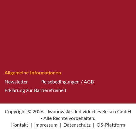
Allgemeine Informationen
Newsletter
Reisebedingungen / AGB
Erklärung zur Barrierefreiheit
Copyright © 2026 - Iwanowski's Individuelles Reisen GmbH
- Alle Rechte vorbehalten.
Kontakt
|
Impressum
|
Datenschutz
|
OS-Plattform
Weitere Informationen über den gesperrten Inhalt.