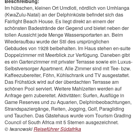
Beschreibung:
Im hübschen, kleinen Ort Umdloti, nördlich von Umhlanga
(KwaZulu-Natal) an der Delphinküste befindet sich das
Fairlight Beach House. Es liegt direkt an einem der
schönsten Badestrände der Gegend und bietet neben der
tollen Aussicht jede Menge Wassersportarten an. Beim
Wiederaufbau wurde der Stil des ursprünglichen
Gebäudes von 1928 beibehalten. Im Haus stehen en-suite
Doppelzimmer mit Meerblick zur Verfügung. Daneben gibt
es ein Gartenzimmer mit privater Terrasse sowie ein Luxus-
Selbstversorger Apartment. Alle Zimmer sind mit Tee- bzw.
Kaffeezubereiter, Föhn, Kühlschrank und TV ausgestattet.
Das Frühstück wird auf der überdachten Terrasse am
schönen Pool serviert. Weitere Mahlzeiten werden auf
Anfrage gern zubereitet. Aktivitäten: Surfen, Ausflüge in
Game Reserves und zu Aquarien, Delphinbeobachtungen,
Strandspaziergänge, Reiten, Jogging, Golf, Paragliding
und Tauchen. Das Gästehaus wurde vom Tourism Grading
Council of South Africa mit 5 Sternen ausgezeichnet.
© Iwanowski
Reiseführer Südafrika