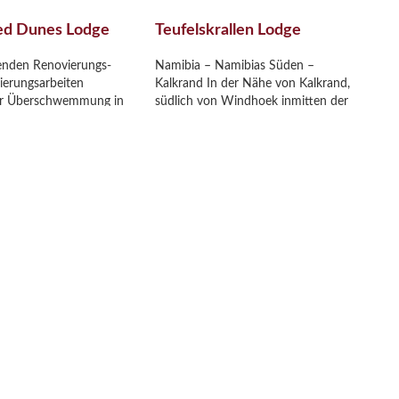
Red Dunes Lodge
Teufelskrallen Lodge
nden Renovierungs-
Namibia – Namibias Süden –
ierungsarbeiten
Kalkrand In der Nähe von Kalkrand,
er Überschwemmung in
südlich von Windhoek inmitten der
ie Kalahari Red Dunes
Kalahari-Dünen, liegt die
zipiert und steht Ihnen
Teufelskrallen Lodge. Sie besteht aus
eingeschränkt und in
sechs luxuriösen, auf Holzstelzen
ür Ihre Namibia Reise
gebauten Zelten. Von dort aus
 Erleben Sie eine der
genießen Sie einen beeindruckenden
d komfortabelsten
Blick in die rote Kalahari-Landschaft.
ibias Süden. Kalahari
Erleben Sie in dieser Namibia Lodge
]
[…]
zt entdecken
Jetzt entdecken