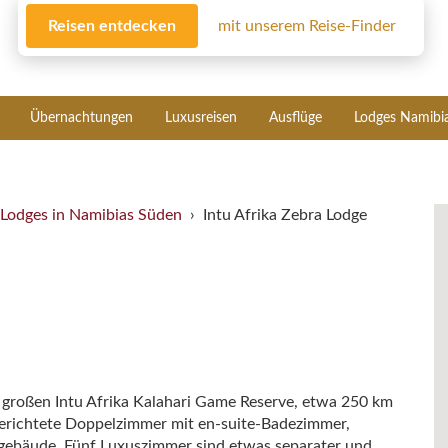
Reisen entdecken
mit unserem Reise-Finder
Übernachtungen
Luxusreisen
Ausflüge
Lodges Namibi
Lodges in Namibias Süden
Intu Afrika Zebra Lodge
 großen Intu Afrika Kalahari Game Reserve, etwa 250 km
erichtete Doppelzimmer mit en-suite-Badezimmer,
gebäude. Fünf Luxuszimmer sind etwas separater und