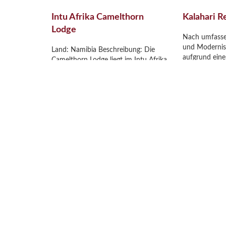
Intu Afrika Camelthorn
Kalahari 
Lodge
Nach umfasse
und Modernis
Land: Namibia Beschreibung: Die
aufgrund ein
Camelthorn Lodge liegt im Intu Afrika
2021 wurde d
Kalahari Game Reserve etwas abseits
Lodge neu kon
in einem einsamen Tal zwischen
nun wieder un
roten Kalahari-Dünen und
neuem Glanz f
Kameldornbäumen. Alle 12 Zimmer
zur Verfügung.
mit eigenem Bad befinden sich in
schönsten un
schön gestalteten Bungalows und
Lodges in Nam
bieten einen herrlichen Ausblick auf
Red Dunes […
die Dünen. Zu den Einrichtungen der
[…]
Jet
Jetzt entdecken