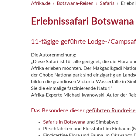
Afrika.de
Botswana-Reisen
Safaris
Erlebn
Erlebnissafari Botswan
11-tägige geführte Lodge-/Campsafar
Die Autorenmeinung:
„Diese Safari ist für alle geeignet, die die Flor
Afrika erleben möchten. Der Makgadikgadi Natio
der Chobe Nationalpark sind einzigartig an Lands
bilden die grandiosen Victoria-Wasserfälle in Si
Sie die einmalige faszinierende Natur!“
Afrika-Experte Michael Iwanowski, Autor der Re
Das Besondere dieser
geführten Rundreise
Safaris in Botswana
und Simbabwe
Pirschfahrten und Flussfahrt im Einbaum (M
Einzigartige Flora und Fauna im Okavango 