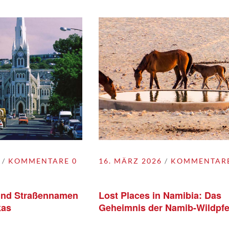
KOMMENTARE 0
16. MÄRZ 2026
KOMMENTARE
und Straßennamen
Lost Places in Namibia: Das
kas
Geheimnis der Namib-Wildpf