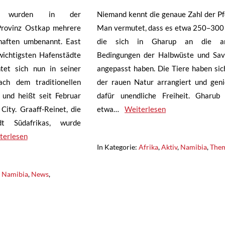
ch wurden in der
Niemand kennt die genaue Zahl der Pf
Provinz Ostkap mehrere
Man vermutet, dass es etwa 250–300 
haften umbenannt. East
die sich in Gharup an die ar
wichtigsten Hafenstädte
Bedingungen der Halbwüste und Sa
tet sich nun in seiner
angepasst haben. Die Tiere haben sic
ch dem traditionellen
der rauen Natur arrangiert und gen
 und heißt seit Februar
dafür unendliche Freiheit. Gharub 
City. Graaff-Reinet, die
etwa…
Weiterlesen
adt Südafrikas, wurde
terlesen
In Kategorie:
Afrika
,
Aktiv
,
Namibia
,
The
,
Namibia
,
News
,