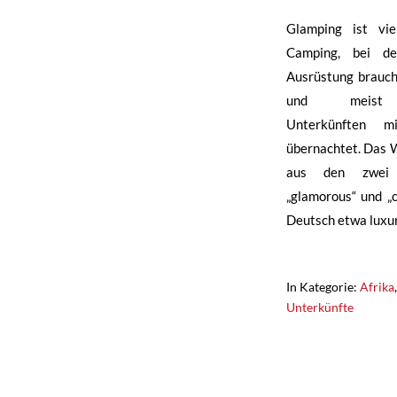
Glamping ist vie
Camping, bei d
Ausrüstung brauch
und meist a
Unterkünften 
übernachtet. Das 
aus den zwei e
„glamorous“ und „
Deutsch etwa luxu
In Kategorie:
Afrika
Unterkünfte