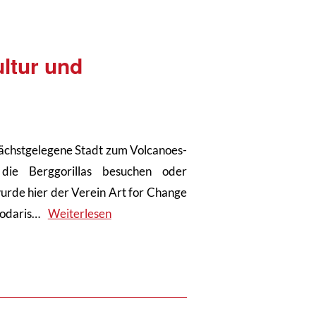
ltur und
nächstgelegene Stadt zum Volcanoes-
 die Berggorillas besuchen oder
rde hier der Verein Art for Change
Hodaris…
Weiterlesen