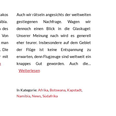
sakos
Auch wir rätseln angesichts der weltweiten
ibia.
gestiegenen Nachfrage. Wagen wir
n des
dennoch einen Blick in die Glaskugel:
 Von
Unserer Meinung nach wird es generell
t man
eher teurer. Insbesondere auf dem Gebiet
. Die
der Flüge ist keine Entspannung zu
r mit
erwarten, denn Flugzeuge sind weltweit ein
n
knappes Gut geworden. Auch die…
Weiterlesen
In Kategorie:
Afrika
,
Botswana
,
Kapstadt
,
Namibia
,
News
,
Südafrika