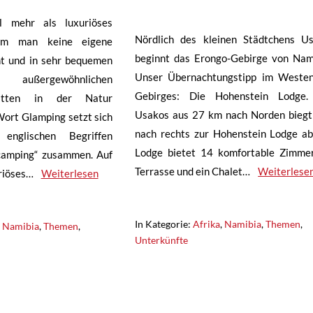
l mehr als luxuriöses
Nördlich des kleinen Städtchens U
em man keine eigene
beginnt das Erongo-Gebirge von Nam
t und in sehr bequemen
Unser Übernachtungstipp im Weste
ußergewöhnlichen
Gebirges: Die Hohenstein Lodge.
mitten in der Natur
Usakos aus 27 km nach Norden bieg
Wort Glamping setzt sich
nach rechts zur Hohenstein Lodge ab
nglischen Begriffen
Lodge bietet 14 komfortable Zimme
camping“ zusammen. Auf
Terrasse und ein Chalet…
Weiterlese
riöses…
Weiterlesen
In Kategorie:
Afrika
,
Namibia
,
Themen
,
,
Namibia
,
Themen
,
Unterkünfte