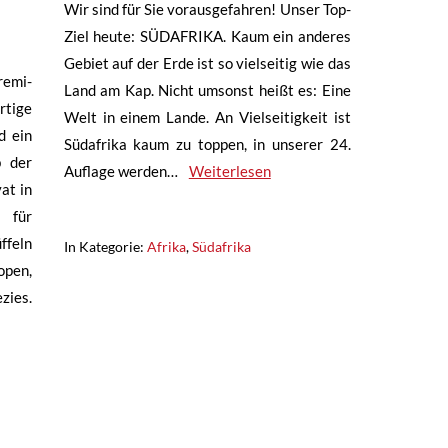
Wir sind für Sie vorausgefahren! Unser Top-
Ziel heute: SÜDAFRIKA. Kaum ein anderes
Gebiet auf der Erde ist so vielseitig wie das
remi-
Land am Kap. Nicht umsonst heißt es: Eine
tige
Welt in einem Lande. An Vielseitigkeit ist
d ein
Südafrika kaum zu toppen, in unserer 24.
b der
Auflage werden…
Weiterlesen
at in
für
ffeln
In Kategorie:
Afrika
,
Südafrika
open,
zies.