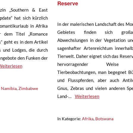
Reserve
zin „Southern & East
pdate” hat sich kürzlich
In der malerischen Landschaft des Mo
mantikurlaub in Afrika
Gebietes finden sich großar
er dem Titel „Romance
Abwechslungen in der Vegetation un
s“ geht es in dem Artikel
sagenhafter Artenreichtum innerhal
s und Lodges, die durch
Tierwelt. Daher eignet sich das Reserv
ngebote den Funken der
hervorragender Weise 
Weiterlesen
Tierbeobachtungen, man begegnet Bü
und Flusspferden, aber auch Antil
Gnus, Zebras und vielen anderen Spe
,
Namibia
,
Zimbabwe
Land-…
Weiterlesen
In Kategorie:
Afrika
,
Botswana