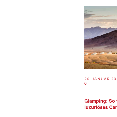
26. JANUAR 20
0
Glamping: So v
luxuriöses Ca