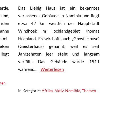
erde.
Das Liebig Haus ist ein bekanntes
sind,
verlassenes Gebäude in Namibia und liegt
iden
etwa 42 km westlich der Hauptstadt
vanne
Windhoek im Hochlandgebiet Khomas
h mit
Hochland. Es wird oft auch „Ghost House“
ießen
(Geisterhaus) genannt, weil es seit
liegt
Jahrzehnten leer steht und langsam
verfällt. Das Gebäude wurde 1911
während…
Weiterlesen
men
In Kategorie:
Afrika
,
Aktiv
,
Namibia
,
Themen