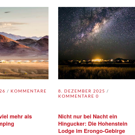
26
KOMMENTARE
8. DEZEMBER 2025
KOMMENTARE 0
iel mehr als
Nicht nur bei Nacht ein
mping
Hingucker: Die Hohenstein
Lodge im Erongo-Gebirge