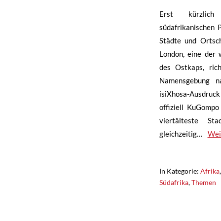
Erst kürzli
südafrikanischen 
Städte und Ortsc
London, eine der 
des Ostkaps, rich
Namensgebung na
isiXhosa-Ausdruck
offiziell KuGompo 
viertälteste St
gleichzeitig…
Wei
In Kategorie:
Afrika
Südafrika
,
Themen