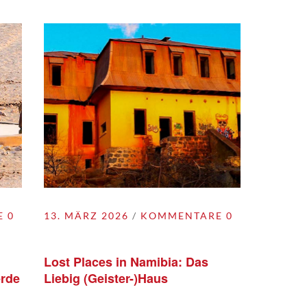
 0
13. MÄRZ 2026
KOMMENTARE 0
Lost Places in Namibia: Das
erde
Liebig (Geister-)Haus