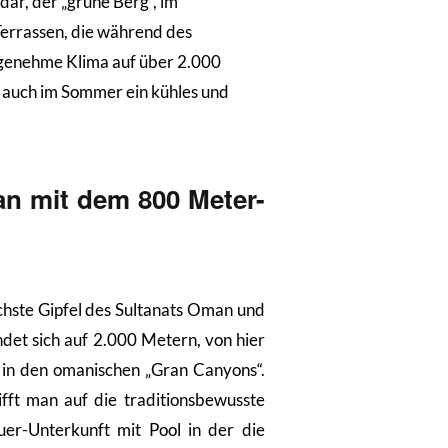
dar, der „grüne Berg“, im
Terrassen, die während des
ngenehme Klima auf über 2.000
auch im Sommer ein kühles und
n mit dem 800 Meter-
chste Gipfel des Sultanats Oman und
ndet sich auf 2.000 Metern, von hier
k in den omanischen „Gran Canyons“.
ifft man auf die traditionsbewusste
er-Unterkunft mit Pool in der die