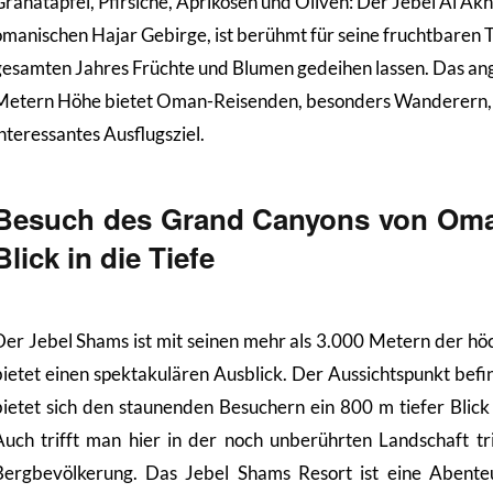
Granatäpfel, Pfirsiche, Aprikosen und Oliven: Der Jebel Al Akh
omanischen Hajar Gebirge, ist berühmt für seine fruchtbaren 
gesamten Jahres Früchte und Blumen gedeihen lassen. Das a
Metern Höhe bietet Oman-Reisenden, besonders Wanderern, 
nteressantes Ausflugsziel.
Besuch des Grand Canyons von Oma
Blick in die Tiefe
Der Jebel Shams ist mit seinen mehr als 3.000 Metern der hö
bietet einen spektakulären Ausblick. Der Aussichtspunkt befi
bietet sich den staunenden Besuchern ein 800 m tiefer Blic
Auch trifft man hier in der noch unberührten Landschaft tr
Bergbevölkerung. Das Jebel Shams Resort ist eine Abenteu