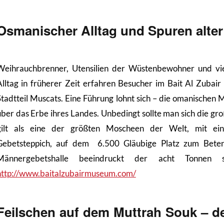
Osmanischer Alltag und Spuren alter
Weihrauchbrenner, Utensilien der Wüstenbewohner und vi
Alltag in früherer Zeit erfahren Besucher im Bait Al Zubai
Stadtteil Muscats. Eine Führung lohnt sich – die omanischen
über das Erbe ihres Landes. Unbedingt sollte man sich die gr
gilt als eine der größten Moscheen der Welt, mit e
Gebetsteppich, auf dem 6.500 Gläubige Platz zum Beten
Männergebetshalle beeindruckt der acht Tonnen sch
http://www.baitalzubairmuseum.com/
Feilschen auf dem Muttrah Souk – d