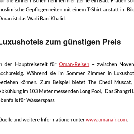
nur die Einheimischen nehmen hier gerne ein Bad. Frauen soll
muslimische Gepflogenheiten mit einem T-Shirt anstatt im Bi
Oman ist das Wadi Bani Khalid.
Luxushotels zum günstigen Preis
In der Hauptreisezeit für
Oman-Reisen
– zwischen Novem
hochpreisig. Während sie im Sommer Zimmer in Luxushotel
beziehen können. Zum Beispiel bietet The Chedi Muscat,
Abkühlung im 103 Meter messenden Long Pool, Das Shangri La´
ebenfalls für Wasserspass.
Quelle und weitere Informationen unter
www.omanair.com
.